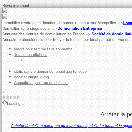
Revenir en haut
Immobilier d'entreprise, location de bureaux, locaux sur Montpellier ->>
Loca
Domicilier votre siège social ->>
Domiciliation Entreprise
Annuaire des centres de domiciliation en France -->
Société de domiciliat
Annuaire professionnels pour trouver le fournisseur idéal partout en France 
viagra pour femme faire soi-meme
Toutes les citations
acheter cialis autriche
Liste des thèmes
cialis sans ordonnance republique tcheque
acheter viagra 25mg
Annuaire organisme de l’hérault
−
Loading...
Arreter la 
Acheter du cialis a
reims, ce qu il faut retenir, cialis Le furosmide app