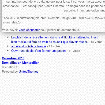
sur internet peut donc tre dangereux pour la sant car vous navez aucun
ordonnance. Il est fabriqu par Ajanta Pharma. Kamagra dans les pharmacies 
sexuelle. Il faut une ordonnan
" onclick="window.open(this.href, 'exemple', 'height=400, width=400, top=40
return false;">
Vous devez
vous connecter
pour publier un commentaire.
Le plaisir de la réussite tient dans la difficulté à l’atteindre. Il est
bien meilleur d’être en train de réussir que d’avoir réussi.
- 15 votes
acheter du cialis a bienne
- 12 votes
Ouvrir une école c’est fermer une prison
- 11 votes
Calendrier 2016
Domiciliation Montpellier
© citation.fr
Powered by
UnitedThemes