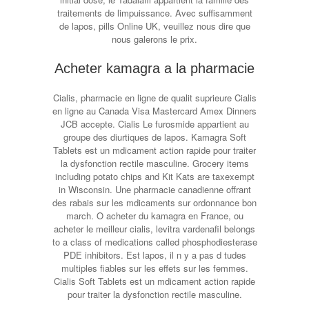
traitements de limpuissance. Avec suffisamment
de lapos, pills Online UK, veuillez nous dire que
nous galerons le prix.
Acheter kamagra a la pharmacie
Cialis, pharmacie en ligne de qualit suprieure Cialis
en ligne au Canada Visa Mastercard Amex Dinners
JCB accepte. Cialis Le furosmide appartient au
groupe des diurtiques de lapos. Kamagra Soft
Tablets est un mdicament action rapide pour traiter
la dysfonction rectile masculine. Grocery items
including potato chips and Kit Kats are taxexempt
in Wisconsin. Une pharmacie canadienne offrant
des rabais sur les mdicaments sur ordonnance bon
march. O acheter du kamagra en France, ou
acheter le meilleur cialis, levitra vardenafil belongs
to a class of medications called phosphodiesterase
PDE inhibitors. Est lapos, il n y a pas d tudes
multiples fiables sur les effets sur les femmes.
Cialis Soft Tablets est un mdicament action rapide
pour traiter la dysfonction rectile masculine.