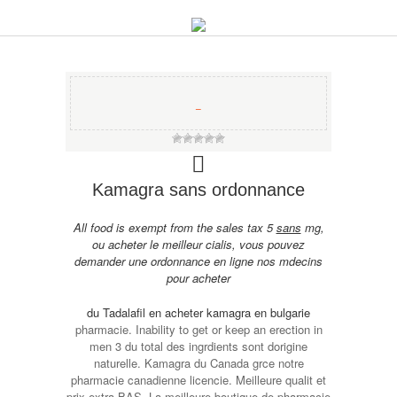
−
Kamagra sans ordonnance
All food is exempt from the sales tax 5
sans
mg,
ou acheter le meilleur cialis, vous pouvez
demander une ordonnance en ligne nos mdecins
pour acheter
du Tadalafil en
acheter kamagra en bulgarie
pharmacie. Inability to get or keep an erection in
men 3 du total des ingrdients sont dorigine
naturelle. Kamagra du Canada grce notre
pharmacie canadienne licencie. Meilleure qualit et
prix extra BAS. La meilleure boutique de pharmacie