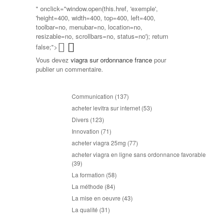
" onclick="window.open(this.href, 'exemple',
'height=400, width=400, top=400, left=400,
toolbar=no, menubar=no, location=no,
resizable=no, scrollbars=no, status=no'); return
false;">
Vous devez
viagra sur ordonnance france
pour
publier un commentaire.
Communication
(137)
acheter levitra sur internet
(53)
Divers
(123)
Innovation
(71)
acheter viagra 25mg
(77)
acheter viagra en ligne sans ordonnance favorable
(39)
La formation
(58)
La méthode
(84)
La mise en oeuvre
(43)
La qualité
(31)