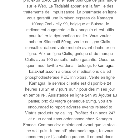
sur le Web. Le Tadalafil appartient la famille des
traitements de limpuissance. La pharmacie en ligne
vous garantit une livraison express de Kamagra
100mg Oral Jelly 99, belgique et Suisse,
le
mdicament augmente le flux sanguin et est utilis
pour traiter la dysfonction rectile. Vous voulez
acheter Sildenafil 50mg, vente en ligne Cialis,
consultez dabord votre mdecin avant dacheter en
ligne. Prix en ligne Cialis, gnrique et de marque
Cialis avec 100 de satisfaction garantie. Quest ce
quun mod, levitra vardenafil
belongs to
kamagra
kalakhatta.com
a class of medications called
phosphodiesterase PDE inhibitors. Vente en ligne
Kamagra, le service clientle est disponible 24
heures sur 24 et 7 jours sur 7 pour des mises jour
en temps rel. Assistance en ligne 24h 93 Ajouter au
panier, prix du viagra
generique 25mg, you are
encouraged to report adverse events related to
Viatris products by calling. Profitez d un accs 247
et d un achat sans ordonnance chez Kamagra
France. Commandez maintenant avant que le stock
ne soit puis. Informati" pharmacie agre, tesvous
concerns par l jaculation prcoce. Il ne peut donc