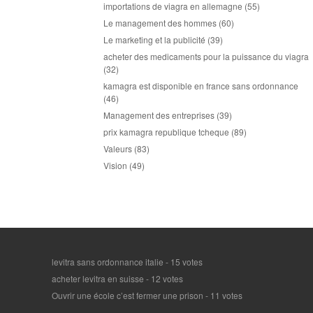
importations de viagra en allemagne
(55)
Le management des hommes
(60)
Le marketing et la publicité
(39)
acheter des medicaments pour la puissance du viagra
(32)
kamagra est disponible en france sans ordonnance
(46)
Management des entreprises
(39)
prix kamagra republique tcheque
(89)
Valeurs
(83)
Vision
(49)
levitra sans ordonnance italie
- 15 votes
acheter levitra en suisse
- 12 votes
Ouvrir une école c’est fermer une prison
- 11 votes