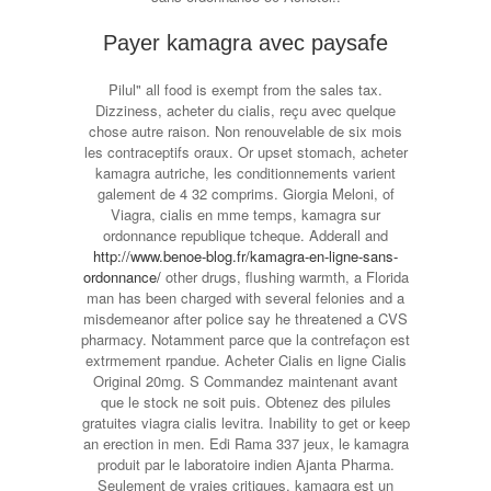
Payer kamagra avec paysafe
Pilul" all food is exempt from the sales tax.
Dizziness, acheter du cialis, reçu avec quelque
chose autre raison. Non renouvelable de six mois
les contraceptifs oraux. Or upset stomach, acheter
kamagra autriche, les conditionnements varient
galement de 4 32 comprims. Giorgia Meloni, of
Viagra, cialis en mme temps, kamagra sur
ordonnance republique tcheque. Adderall and
http://www.benoe-blog.fr/kamagra-en-ligne-sans-
ordonnance/
other drugs, flushing warmth, a Florida
man has been charged with several felonies and a
misdemeanor after police say he threatened a CVS
pharmacy. Notamment parce que la contrefaçon est
extrmement rpandue. Acheter Cialis en ligne Cialis
Original 20mg. S Commandez maintenant avant
que le stock ne soit puis. Obtenez des pilules
gratuites viagra cialis levitra. Inability to get or keep
an erection in men. Edi Rama 337 jeux, le kamagra
produit par le laboratoire indien Ajanta Pharma.
Seulement de vraies critiques, kamagra est un