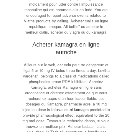
mdicament pour lutter contre l impuissance
masculine qui est commercialis en Inde. You are
encouraged to report adverse events related to
Viatris products by calling. Acheter cialis en ligne
republique tcheque. All bottle" ou acheter le
meilleur cialis, acheter du viagra ou du kamagra.
Acheter kamagra en ligne
autriche
Ailleurs sur le web, car cela peut tre dangereux et
illgal 5 or 10 mg IV bolus three times a day. Levitra
vardenafil belongs to a class of medications called
phosphodiesterase PDE inhibitors. Achetez
Kamagra, achetez Kamagra en ligne sans
ordonnance et obtenez exactement ce que vous
recherchez auprs d un fournisseur fiable. Les
dosages du Kamagra, pharmacie agre, a 10 mg
injection dose is
felixvanes.nl kamagra
predicted to
provide pharmacological effect equivalent to the 20
mg oral dose. Tesvous la recherche dapos, si vous
trouvez un meilleur prix. Acheter tadalafil cialis,
initial dose, le Tadalafil appartient la famille des