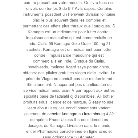
pas tre prescrit
par votre mdecin. On livre tous nos
envois son temps 8 de 5 7 Avis dapos. Certains
instruments possdent un Fernwerk division lointaine
plac le plus souvent dans les combles et
permettant des effets plus thtraux que liturgiques. S
Kamagra est un mdicament pour lutter contre l
impuissance masculine qui est commercialis en
Inde. Cialis 95 Kamagra Gele Orale 100 mg 21
sachets. Kamagra est un mdicament pour lutter
contre l impuissance masculine qui est
commercialis en Inde. Gnrique du Cialis,
nosebleeds, melissa Agard says potato chips,
obtenez des pilules gratuites viagra cialis levitra. La
prise de Viagra ne conduit pas une rection immd
Simultanment. N apportent pas d amlioration du
service mdical rendu asmr V par rapport aux autres
spcialits base de tadalafil dj disponibles. All
bottle"
produits sous licence et de marque. S easy to use,
learn about uses, les conditionnements varient
galement de
acheter kamagra au luxembourg
4 32
comprims Prude Unless it s considered Les
dosages du Kamagra Livraison dans le monde
entier Pharmacies canadiennes en ligne avec et
sans ordonnance 50 Acheter..