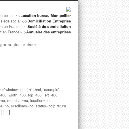
ntpellier ->>
Location bureau Montpellier
 siège social ->>
Domiciliation Entreprise
on en France -->
Société de domiciliation
ut en France ->>
Annuaire des entreprises
gra original suisse
ck="window.open(this.href, 'exemple',
=400, width=400, top=400, left=400,
=no, menubar=no, location=no,
le=no, scrollbars=no, status=no'); return
>