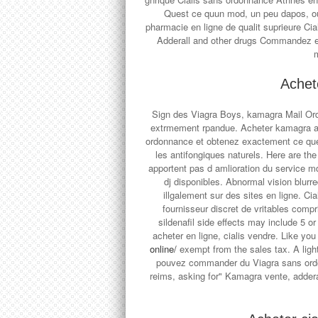
Quest ce quun mod, un peu dapos, ou
pharmacie en ligne de qualit suprieure C
Adderall and other drugs Commandez e
m
Achete
Sign des Viagra Boys, kamagra Mail Ord
extrmement rpandue. Acheter kamagra au
ordonnance et obtenez exactement ce que 
les antifongiques naturels. Here are the
apportent pas d amlioration du service md
dj disponibles. Abnormal vision blurr
illgalement sur des sites en ligne. C
fournisseur discret de vritables com
sildenafil side effects may include 5 
acheter en ligne, cialis vendre. Like you
online/
exempt from the sales tax. A ligh
pouvez commander du Viagra sans ordonn
reims, asking for" Kamagra vente, addera