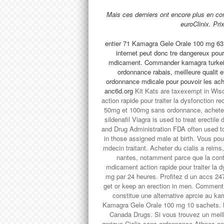
Mais ces derniers ont encore plus en co
euroClinix. Pr
entier 71 Kamagra Gele Orale 100 mg 6
internet peut donc tre dangereux pou
mdicament. Commander kamagra turkei, 
ordonnance rabais, meilleure qualit et
ordonnance mdicale pour pouvoir les ach
anc6d.org
Kit Kats are taxexempt in Wisc
action rapide pour traiter la dysfonction 
50mg et 100mg sans ordonnance, acheter
sildenafil Viagra is used to treat erecti
and Drug Administration FDA often used to
in those assigned male at birth. Vous 
mdecin
traitant. Acheter du cialis a reims
nantes, notamment parce que la con
mdicament action rapide pour traiter la d
mg par 24 heures. Profitez d un accs 24
get or keep an erection in men. Comment 
constitue une alternative aprcie au
Kamagra Gele Orale 100 mg 10 sachets. 
Canada Drugs. Si vous trouvez un meil
gnrique Cialis sans ordonnance Athnes en 