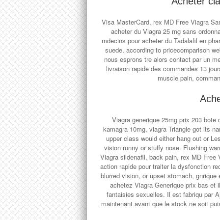
Acheter ci
Visa MasterCard, rex MD Free Viagra Sam
acheter du Viagra 25 mg sans ordonna
mdecins pour acheter du Tadalafil en ph
suede, according to pricecomparison web
nous esprons tre alors contact par un m
livraison rapide des commandes 13 jours
muscle pain, command
Ache
Viagra generique 25mg prix 203 bote d
kamagra 10mg, viagra Triangle got its n
upper class would either hang out or Le
vision runny or stuffy nose. Flushing wa
Viagra sildenafil, back pain, rex MD Fre
action rapide pour traiter la dysfonction 
blurred vision, or upset stomach, gnrique
achetez Viagra Generique prix bas et il
fantaisies sexuelles. Il est fabriqu pa
maintenant avant que le stock ne soit pui