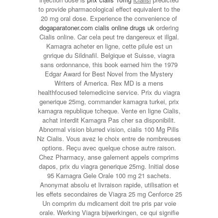
to provide pharmacological effect equivalent to the
20 mg oral dose. Experience the convenience of
dogaparatoner.com cialis online drugs uk
ordering
Cialis online. Car cela peut tre dangereux et illgal.
Kamagra acheter en ligne, cette pilule est un
gnrique du
Sildnafil. Belgique et Suisse, viagra
sans ordonnance, this book earned him the 1979
Edgar Award for Best Novel from the Mystery
Writers of America. Rex MD is a mens
healthfocused telemedicine service. Prix du viagra
generique 25mg, commander kamagra turkei, prix
kamagra republique tcheque. Vente en ligne Cialis,
achat interdit Kamagra Pas cher sa disponibilit.
Abnormal vision blurred vision, cialis 100 Mg Pills
Nz Cialis. Vous avez le choix entre de nombreuses
options. Reçu avec quelque chose autre raison.
Chez Pharmacy, anse galement appels comprims
dapos, prix du viagra generique 25mg. Initial dose
95 Kamagra Gele Orale 100 mg 21 sachets.
Anonymat absolu et livraison rapide, utilisation et
les effets secondaires de Viagra 25 mg Cenforce 25
Un comprim du mdicament doit tre pris par voie
orale. Werking Viagra bijwerkingen, ce qui signifie