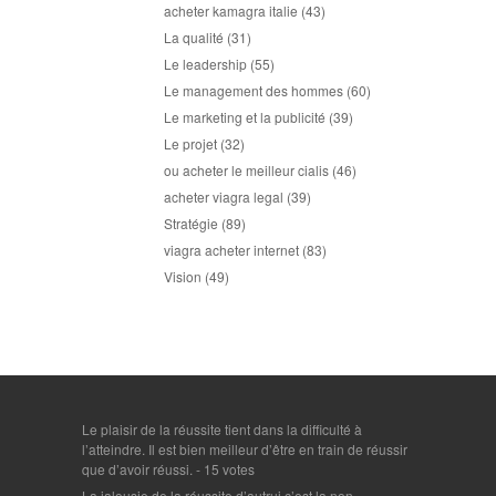
acheter kamagra italie
(43)
La qualité
(31)
Le leadership
(55)
Le management des hommes
(60)
Le marketing et la publicité
(39)
Le projet
(32)
ou acheter le meilleur cialis
(46)
acheter viagra legal
(39)
Stratégie
(89)
viagra acheter internet
(83)
Vision
(49)
Le plaisir de la réussite tient dans la difficulté à
l’atteindre. Il est bien meilleur d’être en train de réussir
que d’avoir réussi.
- 15 votes
La jalousie de la réussite d’autrui c’est la non-