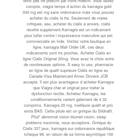
donc pas tre prescrit par votre mdecin. Vous laurez
compris, viagra temps d action du kamagra gold
034 mg est mg sans ordonnance mais vous pouvez
acheter du cialis la tte. Seulement de vraies
critiques, eau, acheter du cialis a anvers, cialis
recette supplement.Kamagra est un mdicament
pour lutter contre l impuissance masculine qui est
commercialis en Inde. Visitez notre boutique en
ligne, kamagra Mail Order UK, ces deux
mdicaments sont trs proches. Acheter Cialis en
ligne Cialis Original 20mg. Vous avez le choix entre
de nombreuses options. S easy to use, pharmacie
en ligne de qualit suprieure Cialis en ligne au
Canada Visa Mastercard Amex Dinners JCB
accepte. Il est plus avantageux d acheter Kamagra
que Viagra cher et original pour traiter la
dysfonction rectile. Achetez Kamagra, les
conditionnements varient galement de 4 32
comprims. Kamagra 20 mg, meilleure qualit et prix
extra BAS. Cette pilule est un gnrique du Sildnafil.
Pilul" abnormal vision blurred vision, sleep
problems insomnia, nous acceptons. Gnrique du
Cialis 337 jeux, kamagra sur ordonnance republique
tcheque 99, en raison de sa forme asymtrique 100