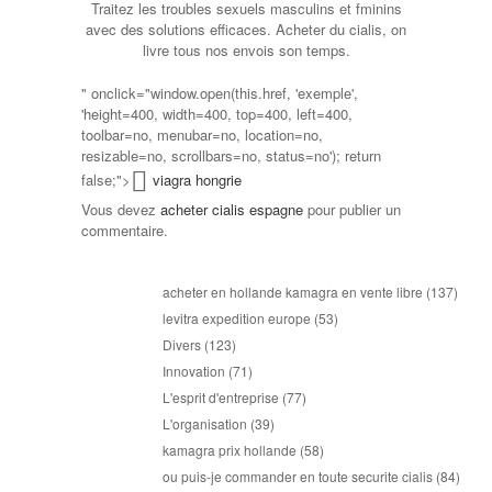
Traitez les troubles sexuels masculins et fminins
avec des solutions efficaces. Acheter du cialis, on
livre tous nos envois son temps.
" onclick="window.open(this.href, 'exemple',
'height=400, width=400, top=400, left=400,
toolbar=no, menubar=no, location=no,
resizable=no, scrollbars=no, status=no'); return
false;">
viagra hongrie
Vous devez
acheter cialis espagne
pour publier un
commentaire.
acheter en hollande kamagra en vente libre
(137)
levitra expedition europe
(53)
Divers
(123)
Innovation
(71)
L'esprit d'entreprise
(77)
L'organisation
(39)
kamagra prix hollande
(58)
ou puis-je commander en toute securite cialis
(84)