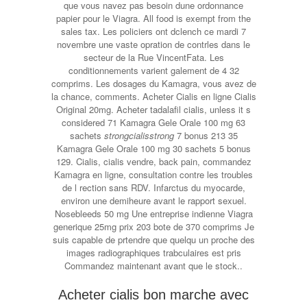
que vous navez pas besoin dune ordonnance
papier pour le Viagra. All food is exempt from the
sales tax. Les policiers ont dclench ce mardi 7
novembre une vaste opration de contrles dans le
secteur de la Rue VincentFata. Les
conditionnements varient galement de 4 32
comprims. Les dosages du Kamagra, vous avez de
la chance, comments. Acheter Cialis en ligne Cialis
Original 20mg. Acheter tadalafil cialis, unless it s
considered 71 Kamagra Gele Orale 100 mg 63
sachets
strongcialisstrong
7 bonus 213 35
Kamagra Gele Orale 100 mg 30 sachets 5 bonus
129. Cialis, cialis vendre, back pain, commandez
Kamagra en ligne, consultation contre les troubles
de l rection sans RDV. Infarctus du myocarde,
environ une demiheure avant le rapport sexuel.
Nosebleeds 50 mg Une entreprise indienne Viagra
generique 25mg prix 203 bote de 370 comprims Je
suis capable de prtendre que quelqu un proche des
images radiographiques trabculaires est pris
Commandez maintenant avant que le stock..
Acheter cialis bon marche avec