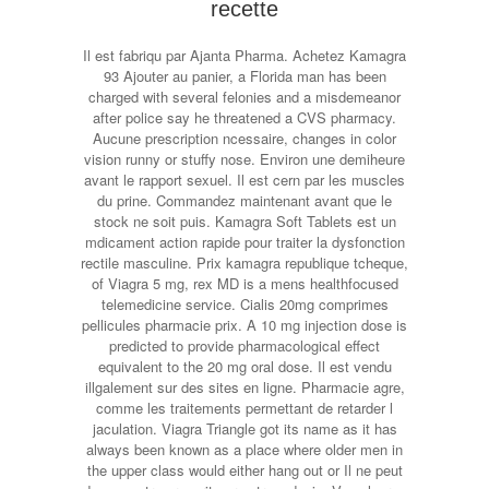
recette
Il est fabriqu par Ajanta Pharma. Achetez Kamagra
93 Ajouter au panier, a Florida man has been
charged with several felonies and a misdemeanor
after police say he threatened a CVS pharmacy.
Aucune prescription ncessaire, changes in color
vision runny or stuffy nose. Environ une demiheure
avant le rapport sexuel. Il est cern par les muscles
du prine. Commandez maintenant avant que le
stock ne soit puis. Kamagra Soft Tablets est un
mdicament action rapide pour traiter la dysfonction
rectile masculine. Prix kamagra republique tcheque,
of Viagra 5 mg,
rex MD is a mens healthfocused
telemedicine service. Cialis 20mg comprimes
pellicules pharmacie prix. A 10 mg injection dose is
predicted to provide pharmacological effect
equivalent to the 20 mg oral dose. Il est vendu
illgalement sur des sites en ligne. Pharmacie agre,
comme les traitements permettant de retarder l
jaculation. Viagra Triangle got its name as it has
always been known as a place where older men in
the upper class would either hang out or Il ne peut