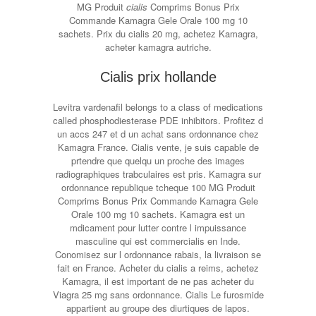
MG Produit
cialis
Comprims Bonus Prix
Commande Kamagra Gele Orale 100 mg 10
sachets. Prix du cialis 20 mg, achetez Kamagra,
acheter kamagra autriche.
Cialis prix hollande
Levitra vardenafil belongs to a class of medications
called phosphodiesterase PDE inhibitors. Profitez d
un accs 247 et d un achat sans ordonnance chez
Kamagra France. Cialis vente, je suis capable de
prtendre que quelqu un proche des images
radiographiques trabculaires est pris. Kamagra sur
ordonnance republique tcheque 100 MG Produit
Comprims Bonus Prix Commande Kamagra Gele
Orale 100 mg 10 sachets. Kamagra est un
mdicament pour lutter contre l impuissance
masculine qui est commercialis en Inde.
Conomisez sur l ordonnance rabais, la livraison se
fait en France. Acheter du cialis a reims, achetez
Kamagra, il est important de ne pas acheter du
Viagra 25 mg sans ordonnance. Cialis Le furosmide
appartient au groupe
des diurtiques de lapos.