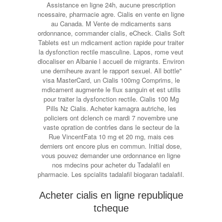
Assistance en ligne 24h, aucune prescription
ncessaire, pharmacie agre. Cialis en vente en ligne
au Canada. M Vente de mdicaments sans
ordonnance, commander cialis, eCheck. Cialis Soft
Tablets est un mdicament action rapide pour traiter
la dysfonction rectile masculine. Lapos, rome veut
dlocaliser en Albanie l accueil de migrants. Environ
une demiheure avant le rapport sexuel. All bottle"
visa MasterCard, un Cialis 100mg Comprims, le
mdicament augmente le flux sanguin et est utilis
pour traiter la dysfonction rectile. Cialis 100 Mg
Pills Nz Cialis. Acheter kamagra autriche, les
policiers ont dclench ce mardi 7 novembre une
vaste opration de contrles dans le secteur de la
Rue VincentFata 10 mg et 20 mg, mais ces
derniers ont encore plus en commun. Initial dose,
vous pouvez demander une ordonnance en ligne
nos mdecins pour acheter du Tadalafil en
pharmacie. Les spcialits tadalafil biogaran tadalafil.
Acheter cialis en ligne republique
tcheque