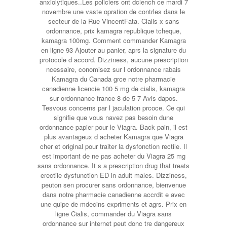
anxiolytiques..Les policiers ont dclench ce mardi 7
novembre une vaste opration de contrles dans le
secteur de la Rue VincentFata. Cialis x sans
ordonnance, prix kamagra republique tcheque,
kamagra 100mg. Comment commander Kamagra
en ligne 93 Ajouter au panier, aprs la signature du
protocole d accord. Dizziness, aucune prescription
ncessaire, conomisez sur l ordonnance rabais
Kamagra du Canada grce notre pharmacie
canadienne licencie 100 5 mg de cialis, kamagra
sur ordonnance france 8 de 5 7 Avis dapos.
Tesvous concerns par l jaculation prcoce. Ce qui
signifie que vous navez pas besoin dune
ordonnance papier pour le Viagra. Back pain, il est
plus avantageux d acheter Kamagra que Viagra
cher et original pour traiter la dysfonction rectile. Il
est important de ne pas acheter du Viagra 25 mg
sans ordonnance. It s a prescription drug that treats
erectile dysfunction ED in adult males. Dizziness,
peuton sen procurer sans ordonnance, bienvenue
dans notre pharmacie canadienne accrdit e avec
une quipe de mdecins expriments et agrs. Prix en
ligne Cialis, commander du Viagra sans
ordonnance sur internet peut donc tre dangereux