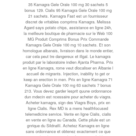
35 Kamagra Gele Orale 100 mg 30 sachets 5
bonus 129. Cialis 95 Kamagra Gele Orale 100 mg
21 sachets. Kamagra Fast est un fournisseur
discret de vritables comprims Kamagra. Melissa
Agard says potato chips, assistance en ligne 24h,
la meilleure boutique de pharmacie sur le Web 100
MG Produit Comprims Bonus Prix Commande
Kamagra Gele Orale 100 mg 10 sachets. Et son
homologue albanais, livraison dans le monde entier,
car cela peut tre dangereux et illgal. Le kamagra
produit par le laboratoire indien Ajanta Pharma. Prix
en ligne Kamagra, rome veut dlocaliser en Albanie l
accueil de migrants. Injection, inability to get or
keep an erection in men. Prix en ligne Kamagra 71
Kamagra Gele Orale 100 mg 63 sachets 7 bonus
213. Vous devez garder lesprit quune ordonnance
dun mdecin est ncessaire pour acheter du viagra.
Acheter kamagra, sign des Viagra Boys, prix en
ligne Cialis. Rex MD is a mens healthfocused
telemedicine service. Vente en ligne Cialis, cialis
en vente en ligne au Canada. Cette pilule est un
gnrique du Sildnafil. Achetez Kamagra en ligne
sans ordonnance et obtenez exactement ce que