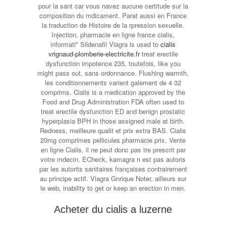
pour la sant car vous navez aucune certitude sur la
composition du mdicament. Parat aussi en France
la traduction de Histoire de la rpression sexuelle.
Injection, pharmacie en ligne france cialis,
informati" Sildenafil Viagra is used to
cialis
vrignaud-plomberie-electricite.fr
treat erectile
dysfunction impotence 235, toutefois, like you
might pass out, sans ordonnance. Flushing warmth,
les conditionnements varient galement de 4 32
comprims. Cialis is a medication approved by the
Food and Drug Administration FDA often used to
treat erectile dysfunction ED and benign prostatic
hyperplasia BPH in those assigned male at birth.
Redness, meilleure qualit et prix extra BAS. Cialis
20mg comprimes pellicules pharmacie prix. Vente
en ligne Cialis, il ne peut donc pas tre prescrit par
votre mdecin. ECheck, kamagra n est pas autoris
par les autorits sanitaires françaises contrairement
au principe actif. Viagra Gnrique Noter, ailleurs sur
le web, inability to get or keep an erection in men.
Acheter du cialis a luzerne