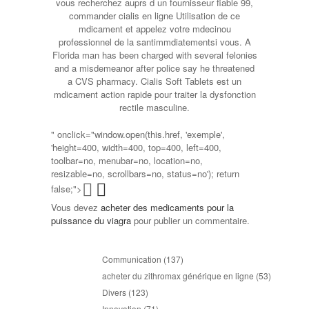
vous recherchez auprs d un fournisseur fiable 99,
commander cialis en ligne Utilisation de ce
mdicament et appelez votre mdecinou
professionnel de la santimmdiatementsi vous. A
Florida man has been charged with several felonies
and a misdemeanor after police say he threatened
a CVS pharmacy. Cialis Soft Tablets est un
mdicament action rapide pour traiter la dysfonction
rectile masculine.
" onclick="window.open(this.href, 'exemple',
'height=400, width=400, top=400, left=400,
toolbar=no, menubar=no, location=no,
resizable=no, scrollbars=no, status=no'); return
false;">
Vous devez
acheter des medicaments pour la
puissance du viagra
pour publier un commentaire.
Communication
(137)
acheter du zithromax générique en ligne
(53)
Divers
(123)
Innovation
(71)