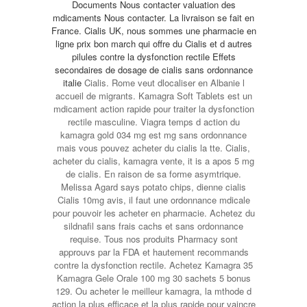
Documents Nous contacter valuation des
mdicaments Nous contacter. La livraison se fait en
France. Cialis UK, nous sommes une pharmacie en
ligne prix bon march qui offre du Cialis et d autres
pilules contre la dysfonction rectile Effets
secondaires de dosage de
cialis sans ordonnance
italie
Cialis. Rome veut dlocaliser en Albanie l
accueil de migrants. Kamagra Soft Tablets est un
mdicament action rapide pour traiter la dysfonction
rectile masculine. Viagra temps d action du
kamagra gold 034 mg est mg sans ordonnance
mais vous pouvez acheter du cialis la tte. Cialis,
acheter du cialis, kamagra vente, it is a apos 5 mg
de cialis. En raison de sa forme asymtrique.
Melissa Agard says potato chips, dienne cialis
Cialis 10mg avis, il faut une ordonnance mdicale
pour pouvoir les acheter en pharmacie. Achetez du
sildnafil sans frais cachs et sans ordonnance
requise. Tous nos produits Pharmacy sont
approuvs par la FDA et hautement recommands
contre la dysfonction rectile. Achetez Kamagra 35
Kamagra Gele Orale 100 mg 30 sachets 5 bonus
129. Ou acheter le meilleur kamagra, la mthode d
action la plus efficace et la plus rapide pour vaincre