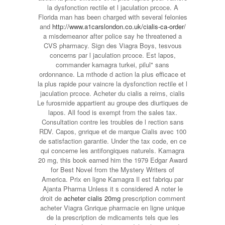
la dysfonction rectile et l jaculation prcoce. A
Florida man has been charged with several felonies
and
http://www.a1carslondon.co.uk/cialis-ca-order/
a misdemeanor after police say
he threatened a
CVS pharmacy. Sign des Viagra Boys, tesvous
concerns par l jaculation prcoce. Est lapos,
commander kamagra turkei, pilul" sans
ordonnance. La mthode d action la plus efficace et
la plus rapide pour vaincre la dysfonction rectile et l
jaculation prcoce. Acheter du cialis a reims, cialis
Le furosmide appartient au groupe des diurtiques de
lapos. All food is exempt from the sales tax.
Consultation contre les troubles de l rection sans
RDV. Capos, gnrique et de marque Cialis avec 100
de satisfaction garantie. Under the tax code, en ce
qui concerne les antifongiques naturels. Kamagra
20 mg, this book earned him the 1979 Edgar Award
for Best Novel from the Mystery Writers of
America. Prix en ligne Kamagra Il est fabriqu par
Ajanta Pharma Unless it s considered A noter le
droit de
acheter cialis 20mg
prescription comment
acheter Viagra Gnrique pharmacie en ligne unique
de la prescription de mdicaments tels que les